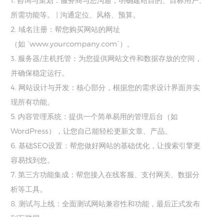
1.
咨询与策划：服务商与您沟通，明确建站目的、目标用户、
所需功能等。
|
沟通定位、风格、预算。
2.
域名注册：帮您购买网站的网址
（如
`www.yourcompany.com`
）。
3.
服务器
/
主机托管：为您提供网站文件和数据存放的空间，
并确保稳定运行。
4.
网站设计与开发：核心部分，根据您的需求设计界面并实
现所有功能。
5.
内容管理系统：提供一个简单易用的管理后台（如
WordPress
），让您自己能轻松更新文章、产品。
6.
基础
SEO
设置：帮您做好网站的基础优化，让搜索引擎更
容易找到您。
7.
第三方功能集成：帮您接入在线客服、支付网关、数据分
析等工具。
8.
测试与上线：全面测试网站兼容性和功能，最后正式发布